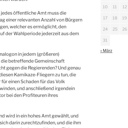
10
11
12
r jedes öffentliche Amt muss die
17
18
19
ag einer relevanten Anzahl von Bürgern
gen, welcher es ermöglicht, den
24
25
26
auf der Wahlperiode jederzeit aus dem
31
« März
 Analogon in jedem (größeren)
 die betreffende Gemeinschaft
icht gegen die Regierenden? Und genau
iesen Kamikaze-Fliegern zu tun, die
für einen Schaden für das Volk
winden, und anschließend irgendein
or bei den Profiteuren ihres
d wird in ein hohes Amt gewählt, und
 sich darin zurechtzufinden, und die ihm