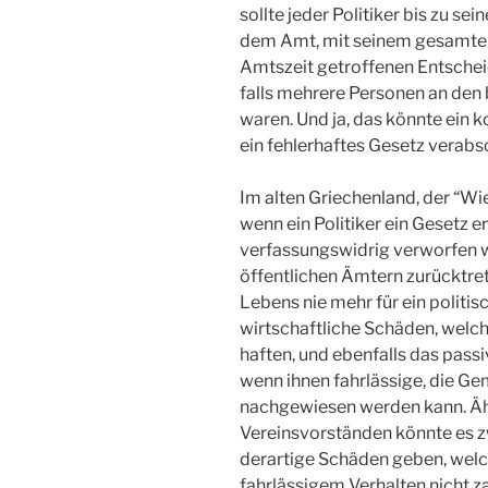
sollte jeder Politiker bis zu se
dem Amt, mit seinem gesamten
Amtszeit getroffenen Entschei
falls mehrere Personen an den
waren. Und ja, das könnte ein
ein fehlerhaftes Gesetz verabs
Im alten Griechenland, der “Wie
wenn ein Politiker ein Gesetz er
verfassungswidrig verworfen wu
öffentlichen Ämtern zurücktret
Lebens nie mehr für ein politi
wirtschaftliche Schäden, welche
haften, und ebenfalls das passi
wenn ihnen fahrlässige, die 
nachgewiesen werden kann. Äh
Vereinsvorständen könnte es 
derartige Schäden geben, welc
fahrlässigem Verhalten nicht z