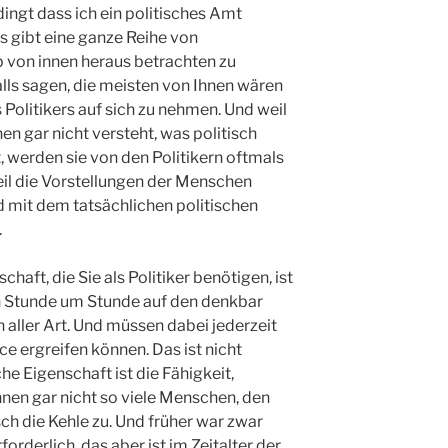
dingt dass ich ein politisches Amt
s gibt eine ganze Reihe von
b von innen heraus betrachten zu
alls sagen, die meisten von Ihnen wären
 Politikers auf sich zu nehmen. Und weil
n gar nicht versteht, was politisch
, werden sie von den Politikern oftmals
il die Vorstellungen der Menschen
d mit dem tatsächlichen politischen
.
chaft, die Sie als Politiker benötigen, ist
gen Stunde um Stunde auf den denkbar
 aller Art. Und müssen dabei jederzeit
e ergreifen können. Das ist nicht
he Eigenschaft ist die Fähigkeit,
nnen gar nicht so viele Menschen, den
ch die Kehle zu. Und früher war zwar
derlich, das aber ist im Zeitalter der