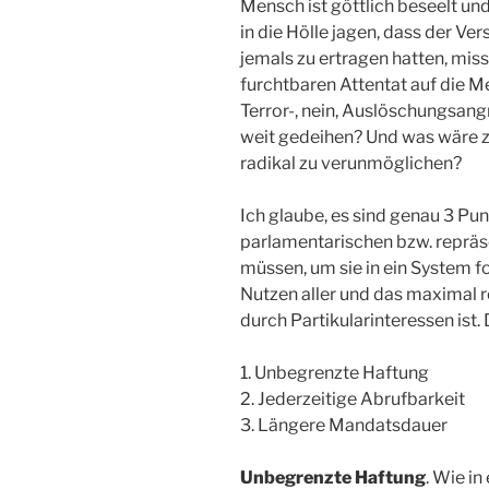
Mensch ist göttlich beseelt u
in die Hölle jagen, dass der Ve
jemals zu ertragen hatten, mis
furchtbaren Attentat auf die 
Terror-, nein, Auslöschungsang
weit gedeihen? Und was wäre zu
radikal zu verunmöglichen?
Ich glaube, es sind genau 3 Pun
parlamentarischen bzw. reprä
müssen, um sie in ein System f
Nutzen aller und das maximal 
durch Partikularinteressen ist.
1. Unbegrenzte Haftung
2. Jederzeitige Abrufbarkeit
3. Längere Mandatsdauer
Unbegrenzte Haftung
. Wie i