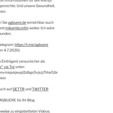
 an Informationen für den Kampf
errechte. Und unsere Gesundheit,
ben.
n Sie
agbuere.de
(erreichbar auch
und
mikambo.info
) weiter. Ich wäre
bunden.
Telegram:
https://t.me/agbuere
em 4.7.2020).
n Einträgen) zensursicher als
" via Tor
unter:
nvmiejukjwypl2slbgs5vjszj7hhe52e
nion
uch auf
GETTR
und
TWITTER
AGBUERE für Ihr Blog
nweise
zu eingebetteten Videos.