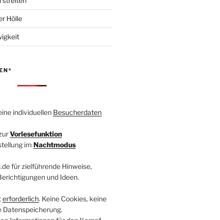
 streiten
r Hölle
igkeit
EN*
ine individuellen
Besucherdaten
zur
Vorlesefunktion
stellung im
Nachtmodus
.de für zielführende Hinweise,
 Berichtigungen und Ideen.
t
erforderlich
. Keine Cookies, keine
e Datenspeicherung.