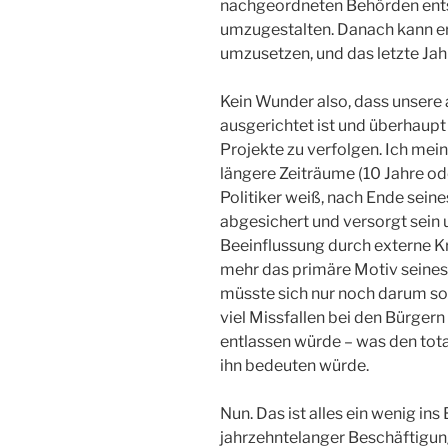
nachgeordneten Behörden ents
umzugestalten. Danach kann er 
umzusetzen, und das letzte Jah
Kein Wunder also, dass unsere ak
ausgerichtet ist und überhaupt
Projekte zu verfolgen. Ich meine
längere Zeiträume (10 Jahre od
Politiker weiß, nach Ende sein
abgesichert und versorgt sein 
Beeinflussung durch externe Kr
mehr das primäre Motiv seines 
müsste sich nur noch darum so
viel Missfallen bei den Bürgern
entlassen würde – was den total
ihn bedeuten würde.
Nun. Das ist alles ein wenig in
jahrzehntelanger Beschäftigung