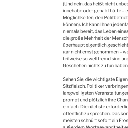
(Und nein, das heißt nicht unbe
innehabe oder gehabt hätte – e
Möglichkeiten, den Politbetrie
können). Ich kann Ihnen jedenf
niemals bereit, das Leben eines
die große Mehrheit der Mensche
überhaupt eigentlich geschieht
gar nicht ernst genommen – we
teilweise so weltfremd sind un
Geschehen nichts zu tun haben
Sehen Sie, die wichtigste Eigens
Sitzfleisch. Politiker verbrin
langweiligsten Veranstaltungen
prompt und plötzlich ihre Chanc
einfach. Die nächste erforderlic
öffentlich zu sprechen. Das kö
meisten schnürt sofort ein Fros
außerdem Wortgewandtheit erfor