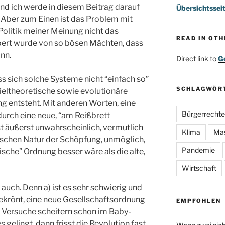
, und ich werde in diesem Beitrag darauf
Übersichtssei
. Aber zum Einen ist das Problem mit
 Politik meiner Meinung nicht das
READ IN OT
pert wurde von so bösen Mächten, dass
nn.
Direct link to
Go
ss sich solche Systeme nicht “einfach so”
SCHLAGWÖR
ieltheoretische sowie evolutionäre
g entsteht. Mit anderen Worten, eine
Bürgerrechte
urch eine neue, “am Reißbrett
st äußerst unwahrscheinlich, vermutlich
Klima
Ma
tischen Natur der Schöpfung, unmöglich,
Pandemie
ische” Ordnung besser wäre als die alte,
Wirtschaft
auch. Denn a) ist es sehr schwierig und
gekrönt, eine neue Gesellschaftsordnung
EMPFOHLEN
en Versuche scheitern schon im Baby-
 gelingt, dann frisst die Revolution fast