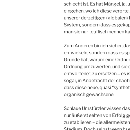
schlecht ist. Es hat Mängel, ja
eingehen, wo ich diese verorte
unserer derzeitigen (globalen)
System, sondern dass es geka
man sie nur teuflisch nennen ka
Zum Anderen bin ich sicher, da
entwickeln, sondern dass es sp
Gründe hat, warum eine Ordnun
Ordnung umzuwerfen, und sie d
entworfene”, zu ersetzen… es i
sogar, in Anbetracht der chao
dass diese neue, quasi “synthet
organisch gewachsene.
Schlaue Umstürzler wissen das 
nur äußerst selten von Erfolg 
zu etablieren – die allermeist
Stadium. Doch selbst wenn b) es