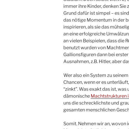
immer ihre Kinder, denken Sie z
Grund dafür ist simpel – es sind
das nötige Momentum in der br
inspirieren, als sie das mühse
an eine erfolgreiche Umwälzung
an vielen Beispielen, dass die 
benutzt wurden von Machtmens
Gallionsfiguren dann bei erster
Ausnahmen, z.B. Hitler, aber das 
Wer also ein System zu seinem 
Chancen, wenn er es unterläuft
“zinkt”. Was exakt das ist, was
dämonische
Machtstrukturen i
uns die schrecklichste und gr
gesamten menschlichen Gesch
Somit. Nehmen wir an, wovon ic