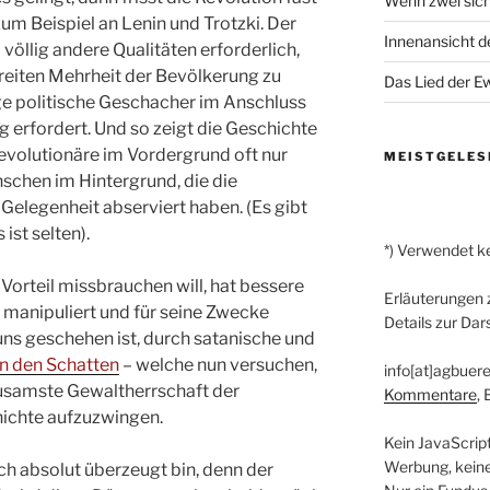
Wenn zwei sich
um Beispiel an Lenin und Trotzki. Der
Innenansicht de
 völlig andere Qualitäten erforderlich,
eiten Mehrheit der Bevölkerung zu
Das Lied der Ew
lige politische Geschacher im Anschluss
 erfordert. Und so zeigt die Geschichte
Revolutionäre im Vordergrund oft nur
MEISTGELES
chen im Hintergrund, die die
 Gelegenheit abserviert haben. (Es gibt
ist selten).
*) Verwendet ke
Vorteil missbrauchen will, hat bessere
Erläuterungen 
, manipuliert und für seine Zwecke
Details zur Dar
 uns geschehen ist, durch satanische und
n den Schatten
– welche nun versuchen,
info[at]agbuere
ausamste Gewaltherrschaft der
Kommentare
,
ichte aufzuzwingen.
Kein JavaScrip
Werbung, kein
h absolut überzeugt bin, denn der