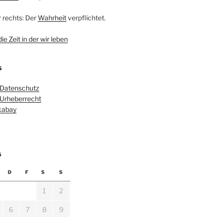
r rechts: Der
Wahrheit
verpflichtet.
e Zeit in der wir leben
S
 Datenschutz
 Urheberrecht
ixabay
6
D
F
S
S
1
2
6
7
8
9