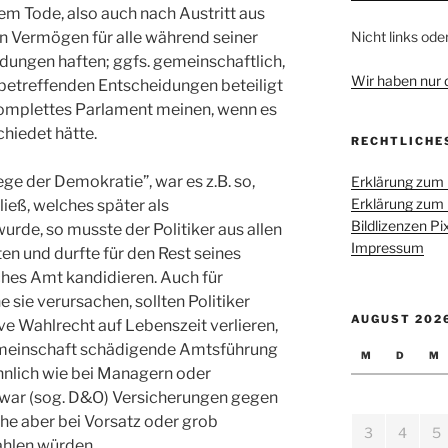
inem Tode, also auch nach Austritt aus
 Vermögen für alle während seiner
Nicht links ode
dungen haften; ggfs. gemeinschaftlich,
Wir haben nur di
 betreffenden Entscheidungen beteiligt
 komplettes Parlament meinen, wenn es
chiedet hätte.
RECHTLICHE
ge der Demokratie”, war es z.B. so,
Erklärung zum
Erklärung zum
ließ, welches später als
Bildlizenzen P
rde, so musste der Politiker aus allen
Impressum
en und durfte für den Rest seines
sches Amt kandidieren. Auch für
 sie verursachen, sollten Politiker
AUGUST 202
ve Wahlrecht auf Lebenszeit verlieren,
Gemeinschaft schädigende Amtsführung
M
D
M
nlich wie bei Managern oder
zwar (sog. D&O) Versicherungen gegen
he aber bei Vorsatz oder grob
3
4
5
ahlen würden.