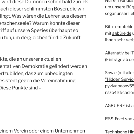
Nur ein Fundus
nd wird diese Dämonen schon bald zurück
um unsere Bürg
rsuch dieser schlimmsten Bösen, die wir
sogar unser Le
slingt. Was wären die Lehren aus diesem
Menschenseele? Warum konnte dieser
Bitte empfehle
riff auf unsere Spezies überhaupt so
mit
agbüre.de
 tun, um dergleichen für die Zukunft
Ihnen sehr ver
Alternativ bei 
kte, die an unserer aktuellen
(Einträge ab d
sentativen Demokratie geändert werden
Sowie (mit alle
ortzubilden, das zum unbedingten
"Hidden Service
resistent gegen die Vereinnahmung
pyvlvaoeony55
 Diese Punkte sind –
nszo4lz5cad.o
AGBUERE ist a
RSS-Feed
von 
n einem Verein oder einem Unternehmen
Technische Hi