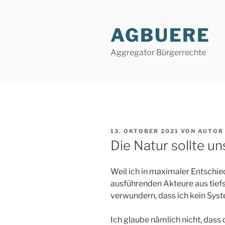
Zum
Inhalt
AGBUERE
springen
Aggregator Bürgerrechte
VERÖFFENTLICHT
13. OKTOBER 2021
VON
AUTOR
AM
Die Natur sollte un
Weil ich in maximaler Entschied
ausführenden Akteure aus tief
verwundern, dass ich kein Sys
Ich glaube nämlich nicht, dass