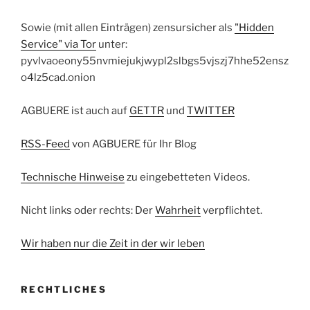
Sowie (mit allen Einträgen) zensursicher als
"Hidden
Service" via Tor
unter:
pyvlvaoeony55nvmiejukjwypl2slbgs5vjszj7hhe52ensz
o4lz5cad.onion
AGBUERE ist auch auf
GETTR
und
TWITTER
RSS-Feed
von AGBUERE für Ihr Blog
Technische Hinweise
zu eingebetteten Videos.
Nicht links oder rechts: Der
Wahrheit
verpflichtet.
Wir haben nur die Zeit in der wir leben
RECHTLICHES