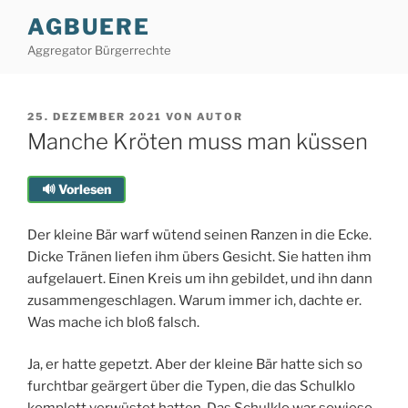
Zum
AGBUERE
Inhalt
Aggregator Bürgerrechte
springen
VERÖFFENTLICHT
25. DEZEMBER 2021
VON
AUTOR
AM
Manche Kröten muss man küssen
🔊 Vorlesen
Der kleine Bär warf wütend seinen Ranzen in die Ecke.
Dicke Tränen liefen ihm übers Gesicht. Sie hatten ihm
aufgelauert. Einen Kreis um ihn gebildet, und ihn dann
zusammengeschlagen. Warum immer ich, dachte er.
Was mache ich bloß falsch.
Ja, er hatte gepetzt. Aber der kleine Bär hatte sich so
furchtbar geärgert über die Typen, die das Schulklo