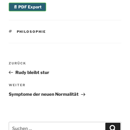
📄 PDF Export
SCHLAGWÖRTER
PHILOSOPHIE
Beitragsnavigation
Vorheriger
ZURÜCK
Beitrag
Rudy bleibt stur
Nächster
WEITER
Beitrag
Symptome der neuen Normalität
Suchen
Suche